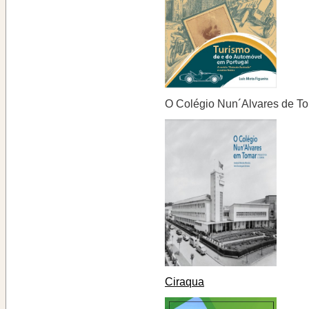
O Colégio Nun´Alvares de T
Ciraqua