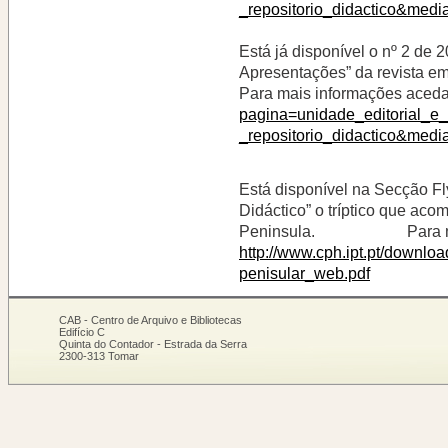
_repositorio_didactico&me
Está já disponível o nº 2 d
Apresentações” da revista em
Para mais informações aced
pagina=unidade_editorial_e
_repositorio_didactico&me
Está disponível na Secção Fly
Didáctico” o tríptico que ac
Peninsula. Para mais 
http://www.cph.ipt.pt/downlo
penisular_web.pdf
CAB - Centro de Arquivo e Bibliotecas
Edifício C
Quinta do Contador - Estrada da Serra
2300-313 Tomar